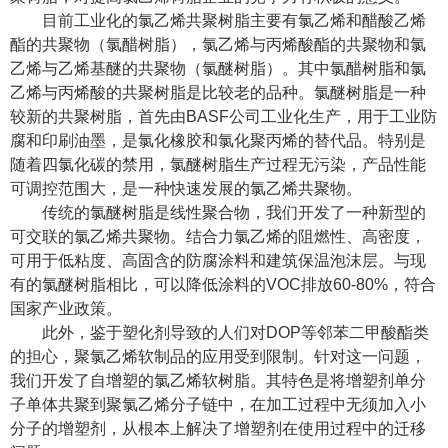
目前工业化的氯乙烯共聚树脂主要有氯乙烯和醋酸乙烯
酯的共聚物（氯醋树脂），氯乙烯与丙烯酸酯的共聚物和氯
乙烯与乙烯基醚的共聚物（氯醚树脂）。其中氯醋树脂和氯
乙烯与丙烯酸的共聚树脂是比较老的品种。氯醚树脂是一种
较新的共聚树脂，首先由
BASF
公司工业化生产，用于工业防
腐和印刷油墨，是氯化橡胶和氯化聚丙烯的替代品。特别是
随着四氯化碳的禁用，氯醚树脂生产过程无污染，产品性能
可调控范围大，是一种快速发展的氯乙烯共聚物。
传统的氯醚树脂是线性聚合物，我们开发了一种新型的
可交联的氯乙烯共聚物。结合力氯乙烯的阻燃性、高密度，
可用于低粘度、高固含的防腐涂料和建筑保温泡沫层。与现
有的氯醚树脂相比，可以降低涂料的
VOC
排放
60-80%
，符合
国家产业政策。
此外，鉴于塑化剂导致的人们对
DOP
等邻苯二甲酸酯类
的担心，聚氯乙烯软制品的应用受到限制。针对这一问题，
我们开发了自增塑的氯乙烯软树脂。其特色是将增塑剂单分
子单体共聚到聚氯乙烯分子链中，在加工过程中无须加入小
分子的增塑剂，从根本上解决了增塑剂在使用过程中的迁移