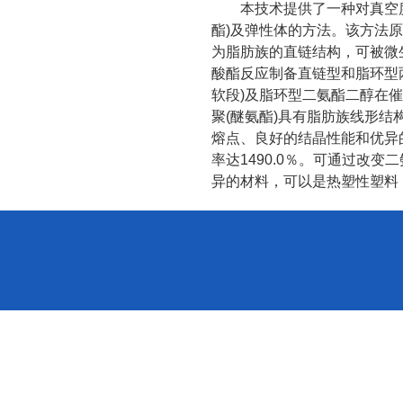
本技术提供了一种对真空
酯
)
及弹性体的方法。该方法原
为脂肪族的直链结构，可被微
酸酯反应制备直链型和脂环型
软段
)
及脂环型二氨酯二醇在催
聚
(
醚氨酯
)
具有脂肪族线形结
熔点、良好的结晶性能和优异
率达
1490.0
％。可通过改变二
异的材料，可以是热塑性塑料