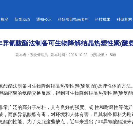
概况
新闻动态
通知公示
科研项目指南专栏
科技成果
科研机构
非异氰酸酯法制备可生物降解结晶热塑性聚(醚氨
发布者：系统管理员
发布时间：2016-10-28
浏览次数：
509
氰酸酯法制备可生物降解结晶热塑性聚
(
醚氨
酯
)
及弹性体的方法
熔融缩聚的氨酯交换反应，得到可生物降解结晶热塑性聚
(
醚氨酯
非常广泛的高分子材料，具有良好的强度、韧
性和耐磨性等优异
成，而多异氰酸酯有毒，对环境和人体有害，且其制备原料为剧
氨酯的性能。为了克服这些缺点，近年来提出了非异氰酸酯法来