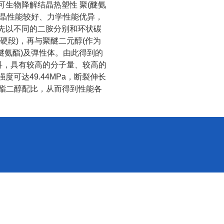
可生物降解结晶热塑性
聚
(
醚氨
晶性能较好、力学性能优异，
先以不同的二胺分别和环状碳
硬段
)
，再与聚醚二元醇
(
作为
醚氨酯
)
及弹性体。由此得到的
料，具有较高的分子量、较高的
强度可达
49.44MPa
，断裂伸长
酯二醇配比，从而得到性能各