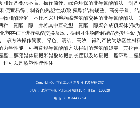
度和设备要求不高、操作简便、绿色环保的非异氰酸酯法，制备
料便宜易得，制备的热塑性聚
(
醚
氨酯
)
结构规整、高分子量、结
生物和酶降解。本技术采用熔融缩聚氨酯交换的非异氰酸酯法，
两种二氨酯二醇，并将其中直链型二氨酯二醇聚合成预聚体
(
作为
化剂存在下进行氨酯交换反应，得到可生物降解结晶热塑性聚
(
构，该方法操作简便、绿色、清洁、高效，得到产物为热塑性材
的力学性能，可与常规异氰酸酯方法得到的聚氨酯媲美。其拉伸
氨酯二醇预聚体硬段和聚醚软段的长度以及软硬段、脂环型二氨
，也可以是热塑性弹性体。
Copyright©北京化工大学科学技术发展研究院
地址：北京市朝阳区北三环东路15号
邮编：100029
电话：010-64435924