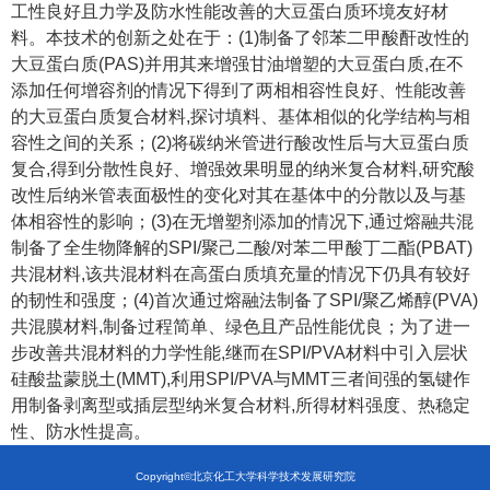
工性良好且力学及防水性能改善的大豆蛋白质环境友好材
料。本技术的创新之处在于：
(1)
制备了邻苯二甲酸酐改性的
大豆蛋白质
(PAS)
并用其来增强甘油增塑的大豆蛋白质
,
在不
添加任何增容剂的情况下得到了两相相容性良好、性能改善
的大豆蛋白质复合材料
,
探讨填料、基体相似的化学结构与相
容性之间的关系；
(2)
将碳纳米管进行酸改性后与大豆蛋白质
复合
,
得到分散性良好、增强效果明显的纳米复合材料
,
研究酸
改性后纳米管表面极性的变化对其在基体中的分散以及与基
体相容性的影响；
(3)
在无增塑剂添加的情况下
,
通过熔融共混
制备了全生物降解的
SPI/
聚己二酸
/
对苯二甲酸丁二酯
(PBAT)
共混材料
,
该共混材料在高蛋白质填充量的情况下仍具有较好
的韧性和强度；
(4)
首次通过熔融法制备了
SPI/
聚乙烯醇
(PVA)
共混膜材料
,
制备过程简单、绿色且产品性能优良；为了进一
步改善共混材料的力学性能
,
继而在
SPI/PVA
材料中引入层状
硅酸盐蒙脱土
(MMT),
利用
SPI/PVA
与
MMT
三者间强的氢键作
用制备剥离型或插层型纳米复合材料
,
所得材料强度、热稳定
性、防水性提高。
Copyright©北京化工大学科学技术发展研究院