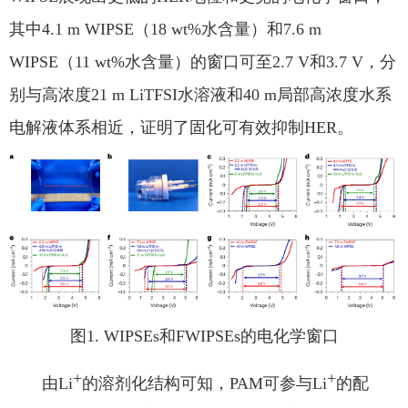
其中
4.1 m WIPSE
（
18 wt%
水含量）和
7.6 m
WIPSE
（
11 wt%
水含量）的窗口可至
2.7 V
和
3.7 V
，分
别与高浓度
21 m LiTFSI
水溶液和
40 m
局部高浓度水系
电解液体系相近，证明了固化可有效抑制
HER
。
图
1. WIPSEs
和
FWIPSEs
的电化学窗口
+
+
由
Li
的溶剂化结构可知，
PAM
可参与
Li
的配