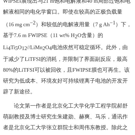
WIPSEs
展现出与
21 m
饱和电解液和
40 m
局部过饱和电
解液相同的电化学窗口。即使在较高的正极负载量
−2
−1
（
16 mg cm
）和较低的电解液用量（
7 g Ah
）下，
基于
7.6 m FWIPSE
（
11 wt% H
O
含量）的
2
Li
Ti
O
//LiMn
O
电池依然可稳定循环。此外，由
4
5
12
2
4
于减少了
LiTFSI
的消耗，并限制了界面副反应，最高
80%
的
LiTFSI
可以被回收，且
FWIPSE
膜也可再生。该
研究为低成本、环境友好可持续锂离子电池的开发开
辟了新途径。
论文第一作者是北京化工大学化学工程学院郝舒
萌副教授及博士研究生朱建勋、赫爽、马乐，通讯作
者是北京化工大学张立群院士和周伟东教授。除此之