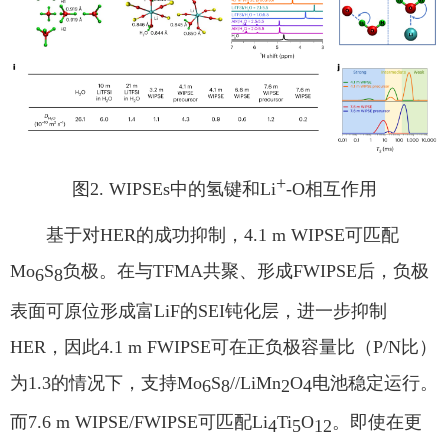
+
图
2. WIPSEs
中的氢键和
Li
-O
相互作用
基于对
HER
的成功抑制，
4.1 m WIPSE
可匹配
Mo
S
负极。在与
TFMA
共聚、形成
FWIPSE
后，负极
6
8
表面可原位形成富
LiF
的
SEI
钝化层，进一步抑制
HER
，因此
4.1 m FWIPSE
可在正负极容量比（
P/N
比）
为
1.3
的情况下，支持
Mo
S
//LiMn
O
电池稳定运行。
6
8
2
4
而
7.6 m WIPSE/FWIPSE
可匹配
Li
Ti
O
。即使在更
4
5
12