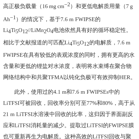
−2
高正极负载量（
16 mg cm
）和更低电解质用量（
7 g
−1
Ah
）的情况下，基于
7.6 m FWIPSE
的
Li
Ti
O
//LiMn
O
电池依然具有好的循环稳定性。
4
5
12
2
4
相比于文献报道的可匹配
Li
Ti
O
的电解质，
7.6 m
4
5
12
FWIPSE
在具有较低的表观浓度的同时，拥有更高的水
含量和更低的锂盐对水浓度，表明将水束缚在聚合物
网络结构中和共聚
TFMA
以钝化负极可有效抑制
HER
。
此外，使用过的
4.1 m
和
7.6 m FWIPSEs
中的
LiTFSI
可被回收，回收率分别可至
77%
和
80%
，高于从
21 m LiTFSI
水溶液中回收的比率，这归因于界面副反
应和
LiTFSI
消耗量的减少。提取过
LiTFSI
的
FWIPSE
膜
也可重新再生为电解质。这种高效的
LiTFSI
回收与聚