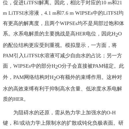
位，促进
LiTFSI
解离。因此，相比于对应的
10 m
和
21
m LiTFSI
水溶液，
4.1 m
和
7.6 m WIPSEs
中的
LiTFSI
均
有更高的解离度，且两个
WIPSEs
均不是局部过饱和体
系。水系电解质的主要挑战是高
HER
电位，因此
H
O
2
的配位结构更应受到重视。模拟显示，一方面，将
PAM
引入
LiTFSI
水溶液可减少自由水的占比；另一方
面，
WIPSEs
中的部分
H
O
分子会直接被
PAM
锚定。此
2
外，
PAM
网络结构对
H
O
有额外的束缚作用。这种对
2
水的高效束缚有利于抑制高水含量、低浓度水系电解
质的
HER
。
为阻碍水的还原，需从热力学上加强水的
O-H
键，和
/
或动力学上限制水的扩散或钝化负极表面。研