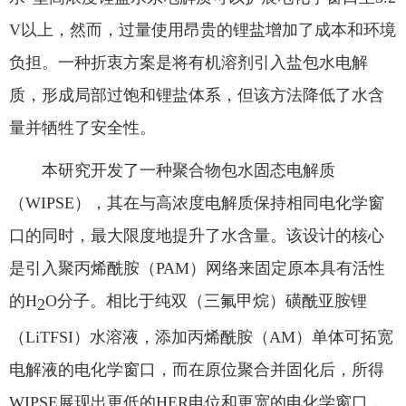
V
以上，然而，过量使用昂贵的锂盐增加了成本和环境
负担。一种折衷方案是将有机溶剂引入盐包水电解
质，形成局部过饱和锂盐体系，但该方法降低了水含
量并牺牲了安全性。
本研究开发了一种聚合物包水固态电解质
（
WIPSE
），其在与高浓度电解质保持相同电化学窗
口的同时，最大限度地提升了水含量。该设计的核心
是引入聚丙烯酰胺（
PAM
）网络来固定原本具有活性
的
H
O
分子。相比于纯双（三氟甲烷）磺酰亚胺锂
2
（
LiTFSI
）水溶液，添加丙烯酰胺（
AM
）单体可拓宽
电解液的电化学窗口，而在原位聚合并固化后，所得
WIPSE
展现出更低的
HER
电位和更宽的电化学窗口，