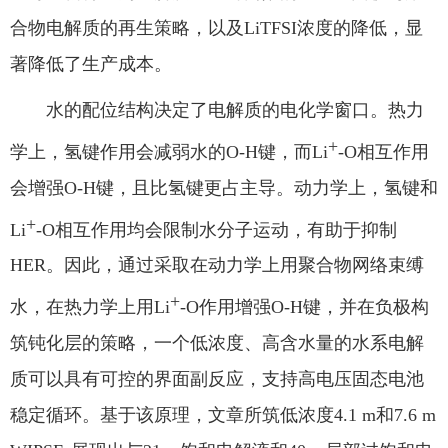
合物电解质的再生策略，以及
LiTFSI
浓度的降低，显
著降低了生产成本。
水的配位结构决定了电解质的电化学窗口。热力
+
学上，氢键作用会减弱水的
O-H
键，而
Li
-O
相互作用
会增强
O-H
键，且比氢键更占主导。动力学上，氢键和
+
Li
-O
相互作用均会限制水分子运动，有助于抑制
HER
。因此，通过采取在动力学上用聚合物网络束缚
+
水，在热力学上用
Li
-O
作用增强
O-H
键，并在负极构
筑钝化层的策略，一个低浓度、高含水量的水系电解
质可以具有可控的界面副反应，支持高电压固态电池
稳定循环。基于该原理，文章所筑低浓度
4.1 m
和
7.6 m