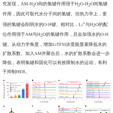
究发现，
AM-H
O
间的氢键作用强于
H
O-H
O
间氢键
2
2
2
作用，因此可取代水分子间的氢键。但热力学上，更
+
强的氢键会削弱水的
O-H
键。相对比，
Li
与
H
O
的配
2
位作用强于
AM
与
H
O
的氢键作用，且会加强水的
O-H
2
键。从动力学角度，增加
LiTFSI
浓度能显著降低水的
扩散系数。加入
AM
并聚合后，水的扩散系数会进一步
降低，表明氢键和固化可以有效限制水的运动，有利
于抑制
HER
。