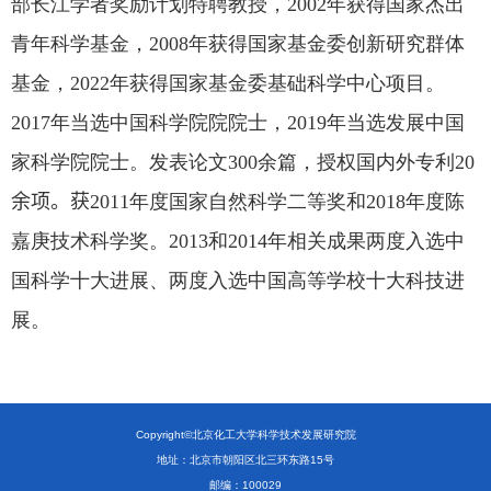
部长江学者奖励计划特聘教授，
2002
年获得国家杰出
青年科学基金，
2008
年获得国家基金委创新研究群体
基金，
2022
年获得国家基金委基础科学中心项目。
2017
年当选中国科学院院院士，
2019
年当选发展中国
家科学院院士。发表论文
30
0
余篇，授权国内外专利
20
余
项。获
2011
年度国家自然科学二等奖和
2018
年度陈
嘉庚技术科学奖。
2013
和
2014
年相关成果两度入选中
国科学十大进展、两度入选中国高等学校十大科技进
展。
Copyright©北京化工大学科学技术发展研究院
地址：北京市朝阳区北三环东路15号
邮编：100029