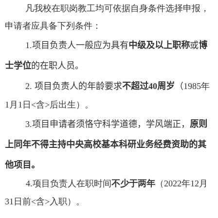
凡我校在职岗教工均可依据自身条件选择申报，
申请者应具备下列条件：
1.
项目负责人一般应为具有
中级及以上职称
或
博
士学位
的在职人员。
2.
项目负责人的年龄要求
不超过
40
周岁
（
1985
年
1
月
1
日
<
含
>
后出生）。
3.
项目申请者须恪守科学道德，学风端正，
原则
上同年不得主持中央高校基本科研业务经费资助的其
他项目。
4.
项目负责人在职时间
不少于两年
（
2022
年
12
月
31
日前
<
含
>
入职）。