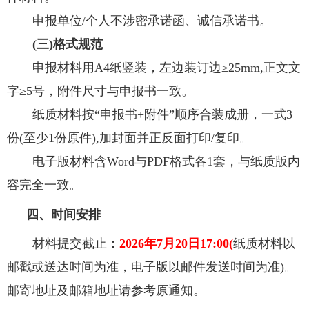
申报单位
/
个人不涉密承诺函、诚信承诺书。
(
三
)
格式规范
申报材料用
A4
纸竖装，左边装订边≥
25mm,
正文文
字≥
5
号，附件尺寸与申报书一致。
纸质材料按“申报书
+
附件”顺序合装成册，一式
3
份
(
至少
1
份原件
),
加封面并正反面打印
/
复印。
电子版材料含
Word
与
PDF
格式各
1
套，与纸质版内
容完全一致。
四、时间安排
材料提交截止：
2026
年
7
月
20
日
17:00(
纸质材料以
邮戳或送达时间为准，电子版以邮件发送时间为准
)
。
邮寄地址及邮箱地址请参考原通知。